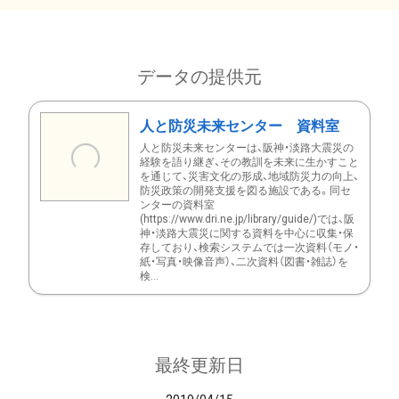
データの提供元
人と防災未来センター 資料室
人と防災未来センターは、阪神・淡路大震災の
経験を語り継ぎ、その教訓を未来に生かすこと
を通じて、災害文化の形成、地域防災力の向上、
防災政策の開発支援を図る施設である。同セ
ンターの資料室
(https://www.dri.ne.jp/library/guide/)では、阪
神・淡路大震災に関する資料を中心に収集・保
存しており、検索システムでは一次資料（モノ・
紙・写真・映像音声）、二次資料（図書・雑誌）を
検...
最終更新日