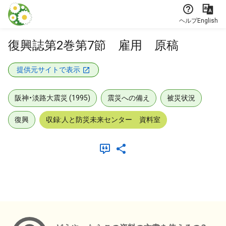
本文に飛ぶ
ヘルプ
English
復興誌第2巻第7節 雇用 原稿
提供元サイトで表示
阪神・淡路大震災 (1995)
震災への備え
被災状況
復興
収録:人と防災未来センター 資料室
メタデータ