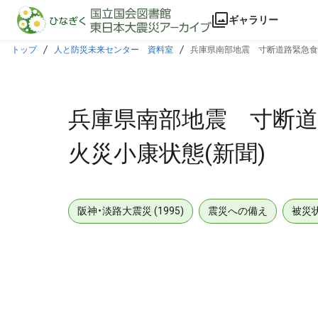
本文に飛ぶ
ギャラリー
トップ
人と防災未来センター 資料室
兵庫県南部地震 寸断道路緊急食料阻
兵庫県南部地震 寸断道路
火災小康状態(新聞)
阪神・淡路大震災 (1995)
震災への備え
被災