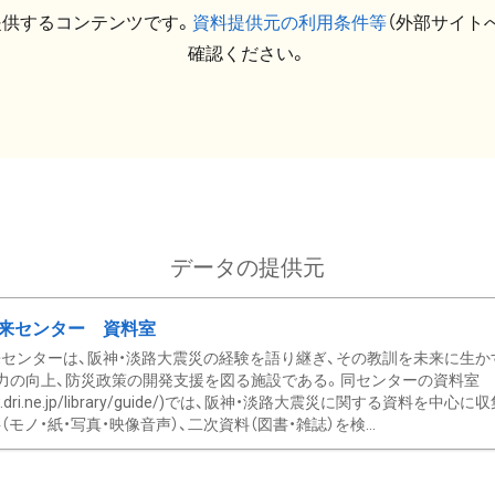
提供するコンテンツです。
資料提供元の利用条件等
（外部サイト
確認ください。
データの提供元
来センター 資料室
センターは、阪神・淡路大震災の経験を語り継ぎ、その教訓を未来に生か
力の向上、防災政策の開発支援を図る施設である。同センターの資料室
/www.dri.ne.jp/library/guide/)では、阪神・淡路大震災に関する資料
モノ・紙・写真・映像音声）、二次資料（図書・雑誌）を検...