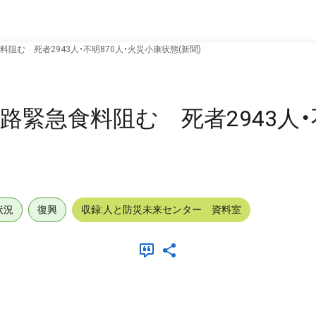
む 死者2943人・不明870人・火災小康状態(新聞)
緊急食料阻む 死者2943人・不
状況
復興
収録:人と防災未来センター 資料室