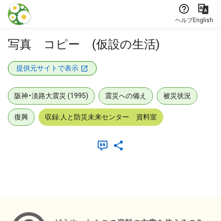
本文に飛ぶ
ヘルプ
English
写真 コピー (仮設の生活)
提供元サイトで表示
阪神・淡路大震災 (1995)
震災への備え
被災状況
復興
収録:人と防災未来センター 資料室
メタデータ