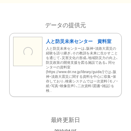
データの提供元
人と防災未来センター 資料室
人と防災未来センターは、阪神・淡路大震災の
経験を語り継ぎ、その教訓を未来に生かすこと
を通じて、災害文化の形成、地域防災力の向上、
防災政策の開発支援を図る施設である。同セ
ンターの資料室
(https://www.dri.ne.jp/library/guide/)では、阪
神・淡路大震災に関する資料を中心に収集・保
存しており、検索システムでは一次資料（モノ・
紙・写真・映像音声）、二次資料（図書・雑誌）を
検...
最終更新日