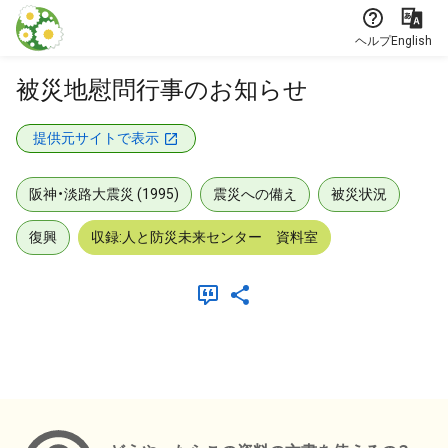
本文に飛ぶ
ヘルプ
English
被災地慰問行事のお知らせ
提供元サイトで表示
阪神・淡路大震災 (1995)
震災への備え
被災状況
復興
収録:人と防災未来センター 資料室
メタデータ