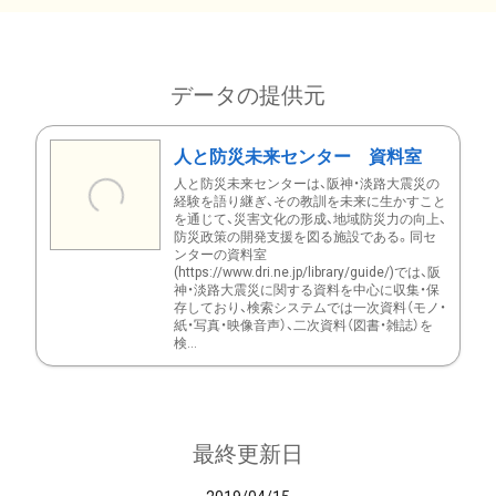
データの提供元
人と防災未来センター 資料室
人と防災未来センターは、阪神・淡路大震災の
経験を語り継ぎ、その教訓を未来に生かすこと
を通じて、災害文化の形成、地域防災力の向上、
防災政策の開発支援を図る施設である。同セ
ンターの資料室
(https://www.dri.ne.jp/library/guide/)では、阪
神・淡路大震災に関する資料を中心に収集・保
存しており、検索システムでは一次資料（モノ・
紙・写真・映像音声）、二次資料（図書・雑誌）を
検...
最終更新日