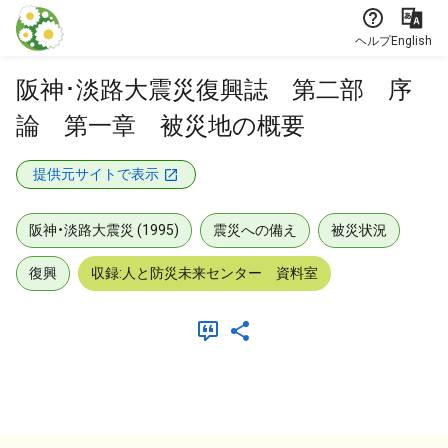
本文に飛ぶ
ヘルプ
English
阪神･淡路大震災復興誌 第二部 序
論 第一章 被災地の概要
提供元サイトで表示
阪神・淡路大震災 (1995)
震災への備え
被災状況
復興
収録:人と防災未来センター 資料室
メタデータ