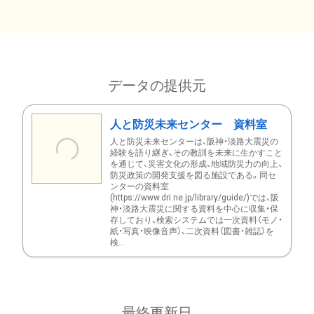
データの提供元
人と防災未来センター 資料室
人と防災未来センターは、阪神・淡路大震災の
経験を語り継ぎ、その教訓を未来に生かすこと
を通じて、災害文化の形成、地域防災力の向上、
防災政策の開発支援を図る施設である。同セ
ンターの資料室
(https://www.dri.ne.jp/library/guide/)では、阪
神・淡路大震災に関する資料を中心に収集・保
存しており、検索システムでは一次資料（モノ・
紙・写真・映像音声）、二次資料（図書・雑誌）を
検...
最終更新日