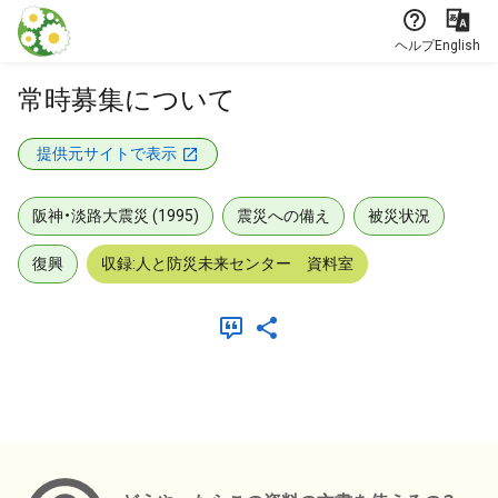
本文に飛ぶ
ヘルプ
English
常時募集について
提供元サイトで表示
阪神・淡路大震災 (1995)
震災への備え
被災状況
復興
収録:人と防災未来センター 資料室
メタデータ