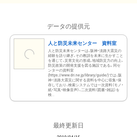
データの提供元
人と防災未来センター 資料室
人と防災未来センターは、阪神・淡路大震災の
経験を語り継ぎ、その教訓を未来に生かすこと
を通じて、災害文化の形成、地域防災力の向上、
防災政策の開発支援を図る施設である。同セ
ンターの資料室
(https://www.dri.ne.jp/library/guide/)では、阪
神・淡路大震災に関する資料を中心に収集・保
存しており、検索システムでは一次資料（モノ・
紙・写真・映像音声）、二次資料（図書・雑誌）を
検...
最終更新日