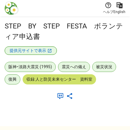
本文に飛ぶ
ヘルプ
English
STEP BY STEP FESTA ボランテ
ィア申込書
提供元サイトで表示
阪神・淡路大震災 (1995)
震災への備え
被災状況
復興
収録:人と防災未来センター 資料室
メタデータ