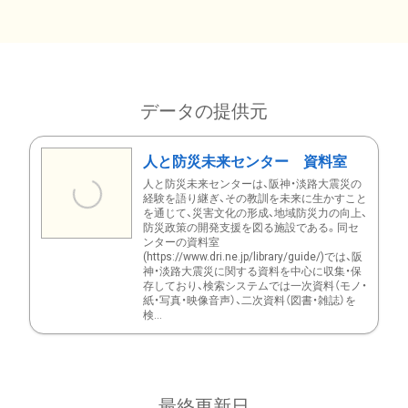
データの提供元
人と防災未来センター 資料室
人と防災未来センターは、阪神・淡路大震災の
経験を語り継ぎ、その教訓を未来に生かすこと
を通じて、災害文化の形成、地域防災力の向上、
防災政策の開発支援を図る施設である。同セ
ンターの資料室
(https://www.dri.ne.jp/library/guide/)では、阪
神・淡路大震災に関する資料を中心に収集・保
存しており、検索システムでは一次資料（モノ・
紙・写真・映像音声）、二次資料（図書・雑誌）を
検...
最終更新日