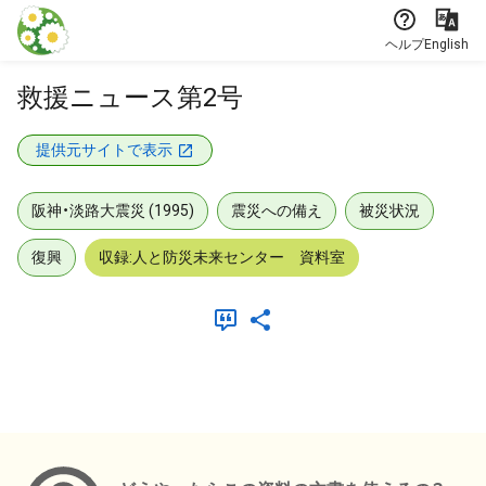
本文に飛ぶ
ヘルプ
English
救援ニュース第2号
提供元サイトで表示
阪神・淡路大震災 (1995)
震災への備え
被災状況
復興
収録:人と防災未来センター 資料室
メタデータ