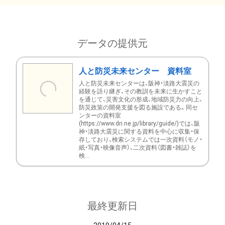
データの提供元
人と防災未来センター 資料室
人と防災未来センターは、阪神・淡路大震災の
経験を語り継ぎ、その教訓を未来に生かすこと
を通じて、災害文化の形成、地域防災力の向上、
防災政策の開発支援を図る施設である。同セ
ンターの資料室
(https://www.dri.ne.jp/library/guide/)では、阪
神・淡路大震災に関する資料を中心に収集・保
存しており、検索システムでは一次資料（モノ・
紙・写真・映像音声）、二次資料（図書・雑誌）を
検...
最終更新日