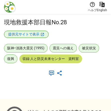
本文に飛ぶ
ヘルプ
English
現地救援本部日報No.28
提供元サイトで表示
阪神・淡路大震災 (1995)
震災への備え
被災状況
復興
収録:人と防災未来センター 資料室
メタデータ