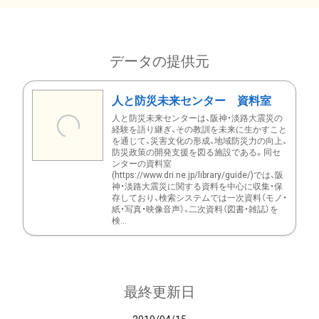
データの提供元
人と防災未来センター 資料室
人と防災未来センターは、阪神・淡路大震災の
経験を語り継ぎ、その教訓を未来に生かすこと
を通じて、災害文化の形成、地域防災力の向上、
防災政策の開発支援を図る施設である。同セ
ンターの資料室
(https://www.dri.ne.jp/library/guide/)では、阪
神・淡路大震災に関する資料を中心に収集・保
存しており、検索システムでは一次資料（モノ・
紙・写真・映像音声）、二次資料（図書・雑誌）を
検...
最終更新日