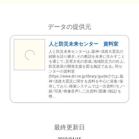
データの提供元
人と防災未来センター 資料室
人と防災未来センターは、阪神・淡路大震災の
経験を語り継ぎ、その教訓を未来に生かすこと
を通じて、災害文化の形成、地域防災力の向上、
防災政策の開発支援を図る施設である。同セ
ンターの資料室
(https://www.dri.ne.jp/library/guide/)では、阪
神・淡路大震災に関する資料を中心に収集・保
存しており、検索システムでは一次資料（モノ・
紙・写真・映像音声）、二次資料（図書・雑誌）を
検...
最終更新日