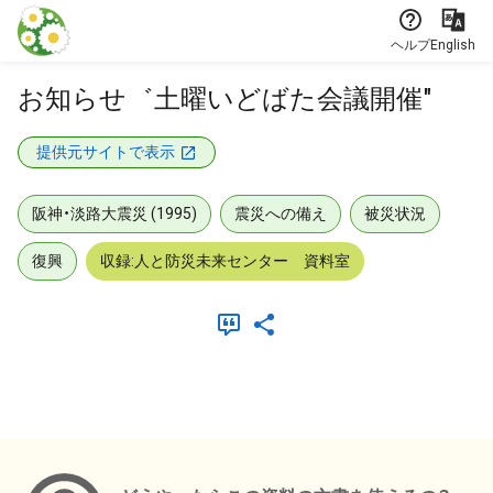
本文に飛ぶ
ヘルプ
English
お知らせ゛土曜いどばた会議開催"
提供元サイトで表示
阪神・淡路大震災 (1995)
震災への備え
被災状況
復興
収録:人と防災未来センター 資料室
メタデータ