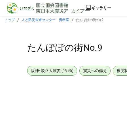
本文に飛ぶ
ギャラリー
トップ
人と防災未来センター 資料室
たんぽぽの街No.9
たんぽぽの街No.9
阪神・淡路大震災 (1995)
震災への備え
被災
メタデータ