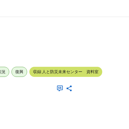
状況
復興
収録:人と防災未来センター 資料室