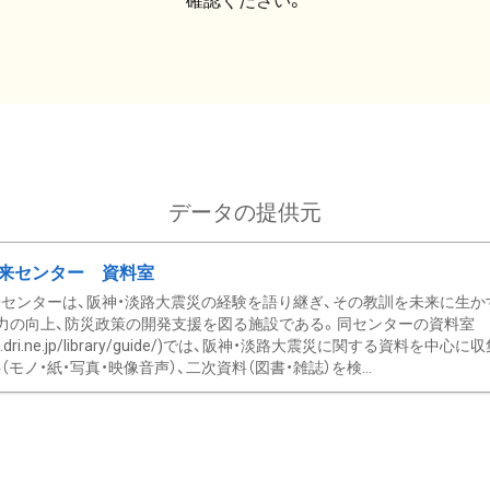
確認ください。
データの提供元
来センター 資料室
センターは、阪神・淡路大震災の経験を語り継ぎ、その教訓を未来に生か
力の向上、防災政策の開発支援を図る施設である。同センターの資料室
/www.dri.ne.jp/library/guide/)では、阪神・淡路大震災に関する資料
モノ・紙・写真・映像音声）、二次資料（図書・雑誌）を検...