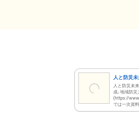
人と防災未
人と防災未来
成、地域防災
(https:/
では一次資料（