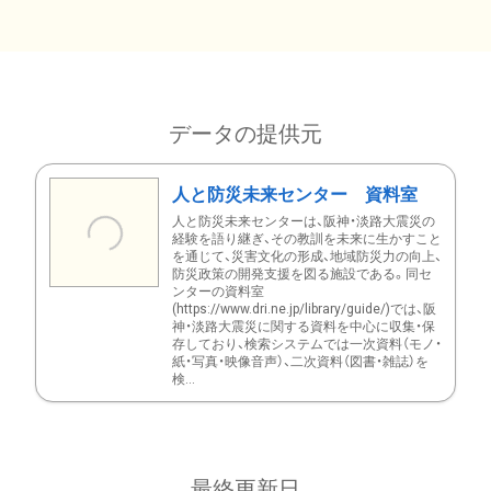
データの提供元
人と防災未来センター 資料室
人と防災未来センターは、阪神・淡路大震災の
経験を語り継ぎ、その教訓を未来に生かすこと
を通じて、災害文化の形成、地域防災力の向上、
防災政策の開発支援を図る施設である。同セ
ンターの資料室
(https://www.dri.ne.jp/library/guide/)では、阪
神・淡路大震災に関する資料を中心に収集・保
存しており、検索システムでは一次資料（モノ・
紙・写真・映像音声）、二次資料（図書・雑誌）を
検...
最終更新日