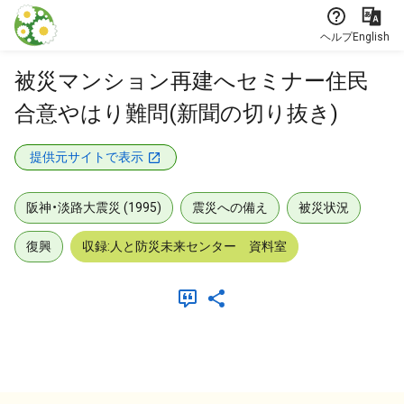
本文に飛ぶ
ヘルプ
English
被災マンション再建へセミナー住民
合意やはり難問(新聞の切り抜き)
提供元サイトで表示
阪神・淡路大震災 (1995)
震災への備え
被災状況
復興
収録:人と防災未来センター 資料室
メタデータ