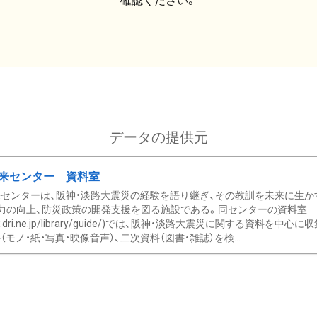
確認ください。
データの提供元
来センター 資料室
センターは、阪神・淡路大震災の経験を語り継ぎ、その教訓を未来に生か
力の向上、防災政策の開発支援を図る施設である。同センターの資料室
/www.dri.ne.jp/library/guide/)では、阪神・淡路大震災に関する資料
モノ・紙・写真・映像音声）、二次資料（図書・雑誌）を検...