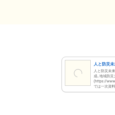
人と防災未
人と防災未来
成、地域防災
(https:/
では一次資料（