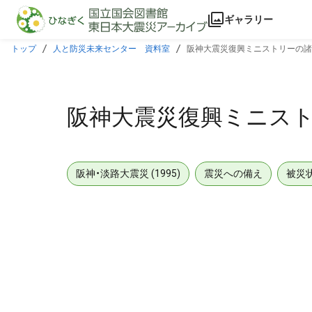
本文に飛ぶ
ギャラリー
トップ
人と防災未来センター 資料室
阪神大震災復興ミニストリーの諸
阪神大震災復興ミニス
阪神・淡路大震災 (1995)
震災への備え
被災
メタデータ