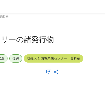
発行物
トリーの諸発行物
状況
復興
収録:人と防災未来センター 資料室