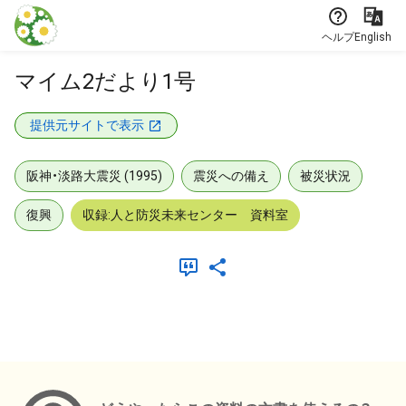
本文に飛ぶ
ヘルプ
English
マイム2だより1号
提供元サイトで表示
阪神・淡路大震災 (1995)
震災への備え
被災状況
復興
収録:人と防災未来センター 資料室
メタデータ