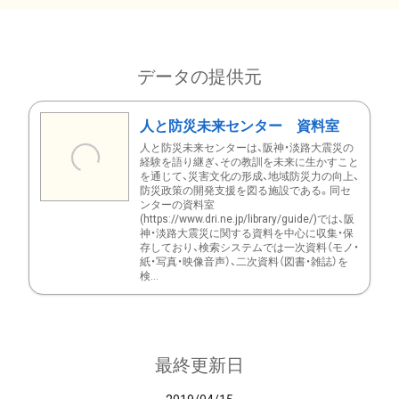
データの提供元
人と防災未来センター 資料室
人と防災未来センターは、阪神・淡路大震災の
経験を語り継ぎ、その教訓を未来に生かすこと
を通じて、災害文化の形成、地域防災力の向上、
防災政策の開発支援を図る施設である。同セ
ンターの資料室
(https://www.dri.ne.jp/library/guide/)では、阪
神・淡路大震災に関する資料を中心に収集・保
存しており、検索システムでは一次資料（モノ・
紙・写真・映像音声）、二次資料（図書・雑誌）を
検...
最終更新日