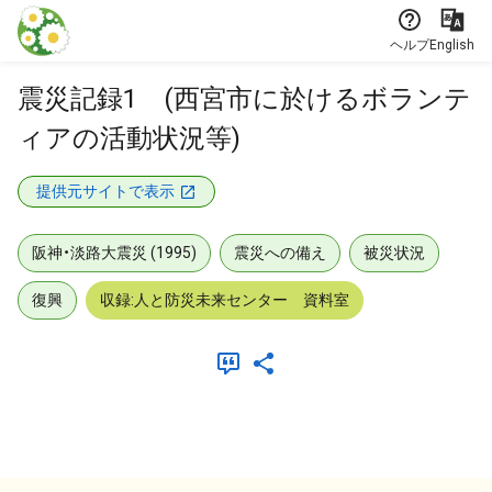
本文に飛ぶ
ヘルプ
English
震災記録1 (西宮市に於けるボランテ
ィアの活動状況等)
提供元サイトで表示
阪神・淡路大震災 (1995)
震災への備え
被災状況
復興
収録:人と防災未来センター 資料室
メタデータ