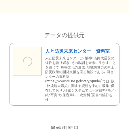
データの提供元
人と防災未来センター 資料室
人と防災未来センターは、阪神・淡路大震災の
経験を語り継ぎ、その教訓を未来に生かすこと
を通じて、災害文化の形成、地域防災力の向上、
防災政策の開発支援を図る施設である。同セ
ンターの資料室
(https://www.dri.ne.jp/library/guide/)では、阪
神・淡路大震災に関する資料を中心に収集・保
存しており、検索システムでは一次資料（モノ・
紙・写真・映像音声）、二次資料（図書・雑誌）を
検...
最終更新日