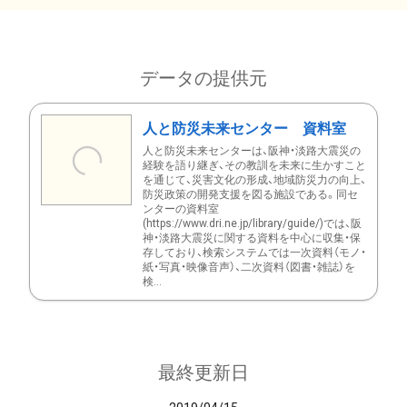
データの提供元
人と防災未来センター 資料室
人と防災未来センターは、阪神・淡路大震災の
経験を語り継ぎ、その教訓を未来に生かすこと
を通じて、災害文化の形成、地域防災力の向上、
防災政策の開発支援を図る施設である。同セ
ンターの資料室
(https://www.dri.ne.jp/library/guide/)では、阪
神・淡路大震災に関する資料を中心に収集・保
存しており、検索システムでは一次資料（モノ・
紙・写真・映像音声）、二次資料（図書・雑誌）を
検...
最終更新日