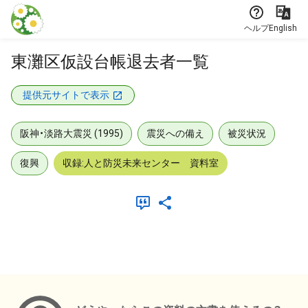
本文に飛ぶ
ヘルプ
English
東灘区仮設台帳退去者一覧
提供元サイトで表示
阪神・淡路大震災 (1995)
震災への備え
被災状況
復興
収録:人と防災未来センター 資料室
メタデータ