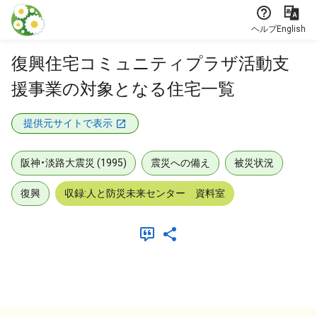
本文に飛ぶ
ヘルプ
English
復興住宅コミュニティプラザ活動支
援事業の対象となる住宅一覧
提供元サイトで表示
阪神・淡路大震災 (1995)
震災への備え
被災状況
復興
収録:人と防災未来センター 資料室
メタデータ