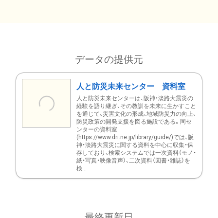
データの提供元
人と防災未来センター 資料室
人と防災未来センターは、阪神・淡路大震災の
経験を語り継ぎ、その教訓を未来に生かすこと
を通じて、災害文化の形成、地域防災力の向上、
防災政策の開発支援を図る施設である。同セ
ンターの資料室
(https://www.dri.ne.jp/library/guide/)では、阪
神・淡路大震災に関する資料を中心に収集・保
存しており、検索システムでは一次資料（モノ・
紙・写真・映像音声）、二次資料（図書・雑誌）を
検...
最終更新日