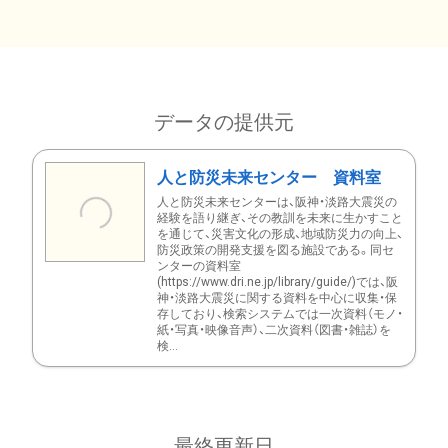
データの提供元
人と防災未来センター 資料室
人と防災未来センターは、阪神・淡路大震災の
経験を語り継ぎ、その教訓を未来に生かすこと
を通じて、災害文化の形成、地域防災力の向上、
防災政策の開発支援を図る施設である。同セ
ンターの資料室
(https://www.dri.ne.jp/library/guide/)では、阪
神・淡路大震災に関する資料を中心に収集・保
存しており、検索システムでは一次資料（モノ・
紙・写真・映像音声）、二次資料（図書・雑誌）を
検...
最終更新日