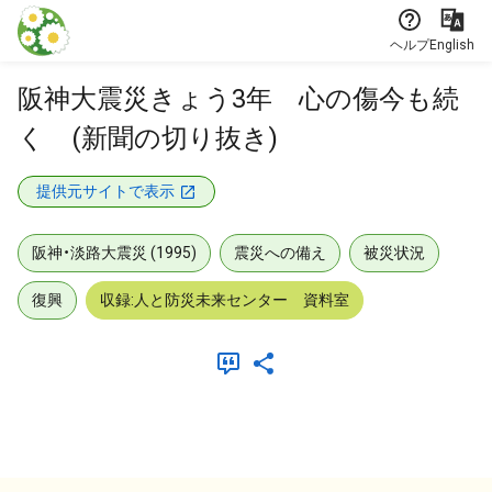
本文に飛ぶ
ヘルプ
English
阪神大震災きょう3年 心の傷今も続
く (新聞の切り抜き)
提供元サイトで表示
阪神・淡路大震災 (1995)
震災への備え
被災状況
復興
収録:人と防災未来センター 資料室
メタデータ