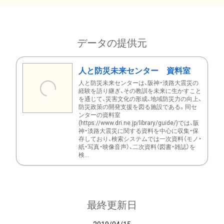
データの提供元
人と防災未来センター 資料室
人と防災未来センターは、阪神・淡路大震災の
経験を語り継ぎ、その教訓を未来に生かすこと
を通じて、災害文化の形成、地域防災力の向上、
防災政策の開発支援を図る施設である。同セ
ンターの資料室
(https://www.dri.ne.jp/library/guide/)では、阪
神・淡路大震災に関する資料を中心に収集・保
存しており、検索システムでは一次資料（モノ・
紙・写真・映像音声）、二次資料（図書・雑誌）を
検...
最終更新日