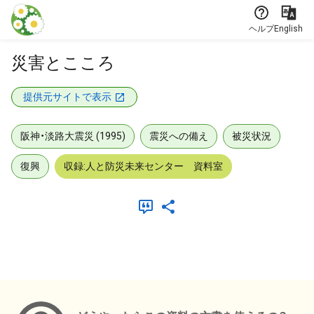
本文に飛ぶ
ヘルプ
English
災害とこころ
提供元サイトで表示
阪神・淡路大震災 (1995)
震災への備え
被災状況
復興
収録:人と防災未来センター 資料室
メタデータ