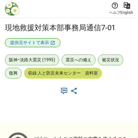
本文に飛ぶ
ヘルプ
English
現地救援対策本部事務局通信7-01
提供元サイトで表示
阪神・淡路大震災 (1995)
震災への備え
被災状況
復興
収録:人と防災未来センター 資料室
メタデータ