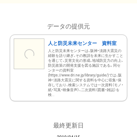
データの提供元
人と防災未来センター 資料室
人と防災未来センターは、阪神・淡路大震災の
経験を語り継ぎ、その教訓を未来に生かすこと
を通じて、災害文化の形成、地域防災力の向上、
防災政策の開発支援を図る施設である。同セ
ンターの資料室
(https://www.dri.ne.jp/library/guide/)では、阪
神・淡路大震災に関する資料を中心に収集・保
存しており、検索システムでは一次資料（モノ・
紙・写真・映像音声）、二次資料（図書・雑誌）を
検...
最終更新日