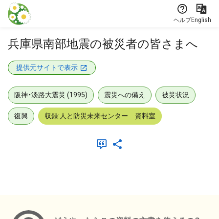
本文に飛ぶ
ヘルプ
English
兵庫県南部地震の被災者の皆さまへ
提供元サイトで表示
阪神・淡路大震災 (1995)
震災への備え
被災状況
復興
収録:人と防災未来センター 資料室
メタデータ