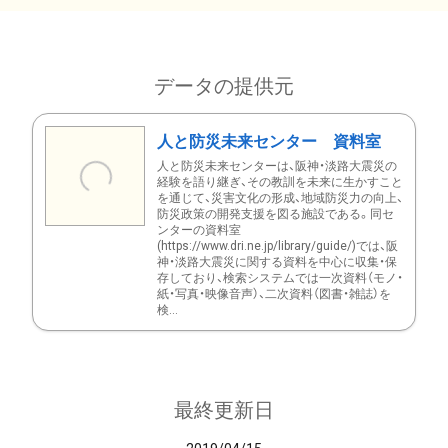
データの提供元
人と防災未来センター 資料室
人と防災未来センターは、阪神・淡路大震災の
経験を語り継ぎ、その教訓を未来に生かすこと
を通じて、災害文化の形成、地域防災力の向上、
防災政策の開発支援を図る施設である。同セ
ンターの資料室
(https://www.dri.ne.jp/library/guide/)では、阪
神・淡路大震災に関する資料を中心に収集・保
存しており、検索システムでは一次資料（モノ・
紙・写真・映像音声）、二次資料（図書・雑誌）を
検...
最終更新日