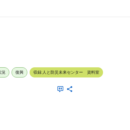
状況
復興
収録:人と防災未来センター 資料室