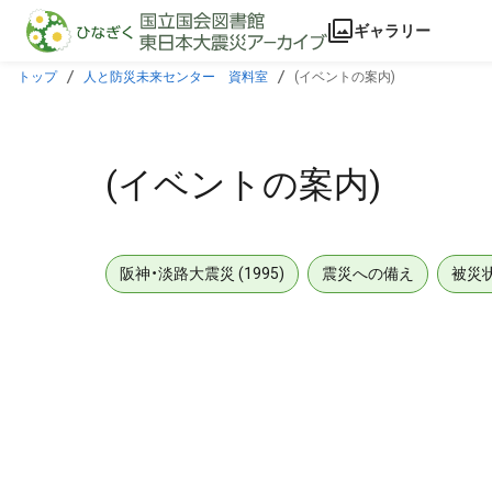
本文に飛ぶ
ギャラリー
トップ
人と防災未来センター 資料室
(イベントの案内)
(イベントの案内)
阪神・淡路大震災 (1995)
震災への備え
被災
メタデータ