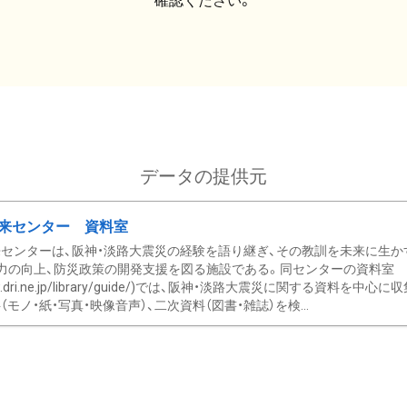
確認ください。
データの提供元
来センター 資料室
センターは、阪神・淡路大震災の経験を語り継ぎ、その教訓を未来に生か
力の向上、防災政策の開発支援を図る施設である。同センターの資料室
/www.dri.ne.jp/library/guide/)では、阪神・淡路大震災に関する資料
モノ・紙・写真・映像音声）、二次資料（図書・雑誌）を検...