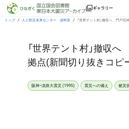
本文に飛ぶ
ギャラリー
トップ
人と防災未来センター 資料室
「世界テント村」撤収へ 門戸厄
「世界テント村」撤収へ
拠点(新聞切り抜きコピー
阪神・淡路大震災 (1995)
震災への備え
被災