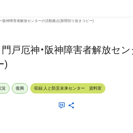
神・阪神障害者解放センターの活動拠点(新聞切り抜きコピー)
 門戸厄神・阪神障害者解放セ
)
状況
復興
収録:人と防災未来センター 資料室