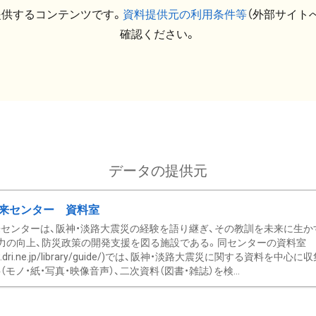
提供するコンテンツです。
資料提供元の利用条件等
（外部サイト
確認ください。
データの提供元
来センター 資料室
センターは、阪神・淡路大震災の経験を語り継ぎ、その教訓を未来に生か
力の向上、防災政策の開発支援を図る施設である。同センターの資料室
/www.dri.ne.jp/library/guide/)では、阪神・淡路大震災に関する資料
モノ・紙・写真・映像音声）、二次資料（図書・雑誌）を検...