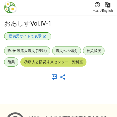
本文に飛ぶ
ヘルプ
English
おあしすVol.IV-1
提供元サイトで表示
阪神・淡路大震災 (1995)
震災への備え
被災状況
復興
収録:人と防災未来センター 資料室
メタデータ