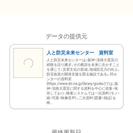
データの提供元
人と防災未来センター 資料室
人と防災未来センターは、阪神・淡路大震災の
経験を語り継ぎ、その教訓を未来に生かすこと
を通じて、災害文化の形成、地域防災力の向上、
防災政策の開発支援を図る施設である。同セ
ンターの資料室
(https://www.dri.ne.jp/library/guide/)では、阪
神・淡路大震災に関する資料を中心に収集・保
存しており、検索システムでは一次資料（モノ・
紙・写真・映像音声）、二次資料（図書・雑誌）を
検...
最終更新日