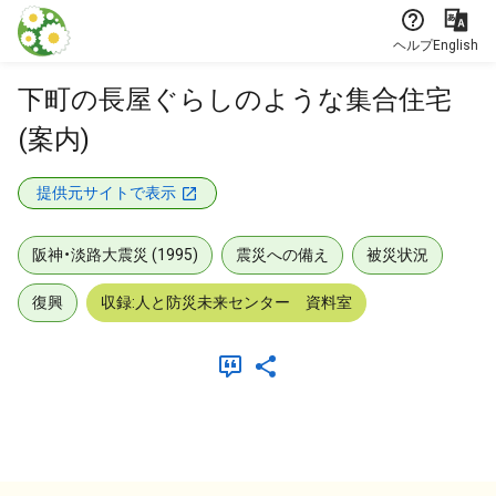
本文に飛ぶ
ヘルプ
English
下町の長屋ぐらしのような集合住宅
(案内)
提供元サイトで表示
阪神・淡路大震災 (1995)
震災への備え
被災状況
復興
収録:人と防災未来センター 資料室
メタデータ