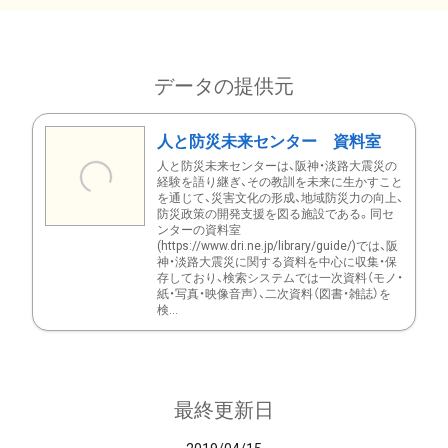
データの提供元
人と防災未来センター 資料室
人と防災未来センターは、阪神・淡路大震災の
経験を語り継ぎ、その教訓を未来に生かすこと
を通じて、災害文化の形成、地域防災力の向上、
防災政策の開発支援を図る施設である。同セ
ンターの資料室
(https://www.dri.ne.jp/library/guide/)では、阪
神・淡路大震災に関する資料を中心に収集・保
存しており、検索システムでは一次資料（モノ・
紙・写真・映像音声）、二次資料（図書・雑誌）を
検...
最終更新日