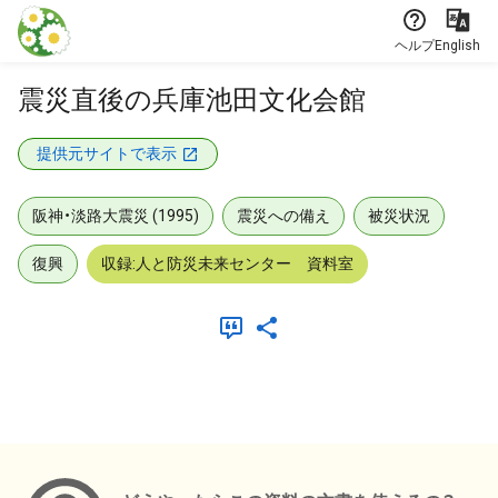
本文に飛ぶ
ヘルプ
English
震災直後の兵庫池田文化会館
提供元サイトで表示
阪神・淡路大震災 (1995)
震災への備え
被災状況
復興
収録:人と防災未来センター 資料室
メタデータ