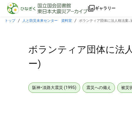
本文に飛ぶ
ギャラリー
トップ
人と防災未来センター 資料室
ボランティア団体に法人格法案、
ボランティア団体に法人
ー)
阪神・淡路大震災 (1995)
震災への備え
被災