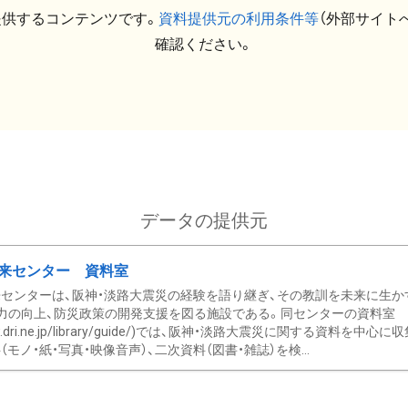
提供するコンテンツです。
資料提供元の利用条件等
（外部サイト
確認ください。
データの提供元
来センター 資料室
センターは、阪神・淡路大震災の経験を語り継ぎ、その教訓を未来に生か
力の向上、防災政策の開発支援を図る施設である。同センターの資料室
/www.dri.ne.jp/library/guide/)では、阪神・淡路大震災に関する資料
モノ・紙・写真・映像音声）、二次資料（図書・雑誌）を検...