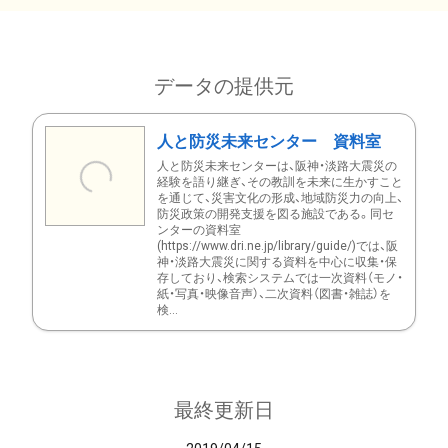
データの提供元
人と防災未来センター 資料室
人と防災未来センターは、阪神・淡路大震災の
経験を語り継ぎ、その教訓を未来に生かすこと
を通じて、災害文化の形成、地域防災力の向上、
防災政策の開発支援を図る施設である。同セ
ンターの資料室
(https://www.dri.ne.jp/library/guide/)では、阪
神・淡路大震災に関する資料を中心に収集・保
存しており、検索システムでは一次資料（モノ・
紙・写真・映像音声）、二次資料（図書・雑誌）を
検...
最終更新日