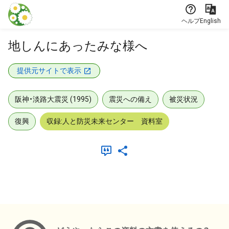
本文に飛ぶ
ヘルプ
English
地しんにあったみな様へ
提供元サイトで表示
阪神・淡路大震災 (1995)
震災への備え
被災状況
復興
収録:人と防災未来センター 資料室
メタデータ