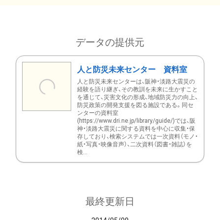
データの提供元
人と防災未来センター 資料室
人と防災未来センターは、阪神・淡路大震災の
経験を語り継ぎ、その教訓を未来に生かすこと
を通じて、災害文化の形成、地域防災力の向上、
防災政策の開発支援を図る施設である。同セ
ンターの資料室
(https://www.dri.ne.jp/library/guide/)では、阪
神・淡路大震災に関する資料を中心に収集・保
存しており、検索システムでは一次資料（モノ・
紙・写真・映像音声）、二次資料（図書・雑誌）を
検...
最終更新日