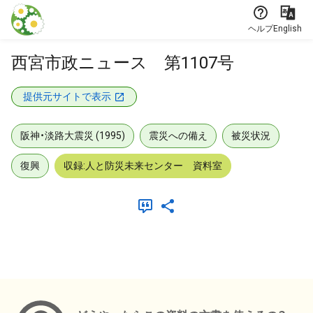
本文に飛ぶ
ヘルプ
English
西宮市政ニュース 第1107号
提供元サイトで表示
阪神・淡路大震災 (1995)
震災への備え
被災状況
復興
収録:人と防災未来センター 資料室
メタデータ