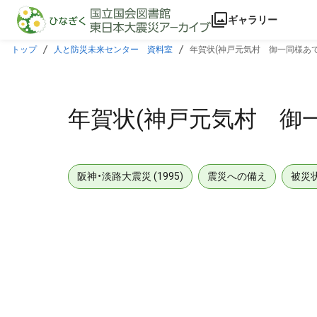
本文に飛ぶ
ギャラリー
トップ
人と防災未来センター 資料室
年賀状(神戸元気村 御一同様あて
年賀状(神戸元気村 御
阪神・淡路大震災 (1995)
震災への備え
被災
メタデータ