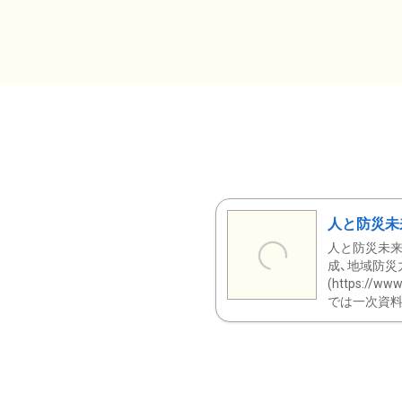
人と防災未
人と防災未来
成、地域防災
(https:/
では一次資料（