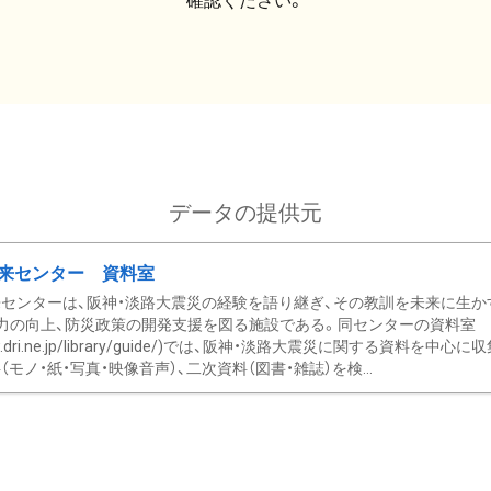
確認ください。
データの提供元
来センター 資料室
センターは、阪神・淡路大震災の経験を語り継ぎ、その教訓を未来に生か
力の向上、防災政策の開発支援を図る施設である。同センターの資料室
/www.dri.ne.jp/library/guide/)では、阪神・淡路大震災に関する資料
モノ・紙・写真・映像音声）、二次資料（図書・雑誌）を検...