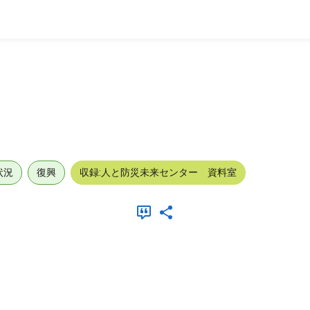
状況
復興
収録:人と防災未来センター 資料室