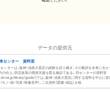
確認ください。
データの提供元
来センター 資料室
センターは、阪神・淡路大震災の経験を語り継ぎ、その教訓を未来に生か
力の向上、防災政策の開発支援を図る施設である。同センターの資料室
/www.dri.ne.jp/library/guide/)では、阪神・淡路大震災に関する資料
モノ・紙・写真・映像音声）、二次資料（図書・雑誌）を検...