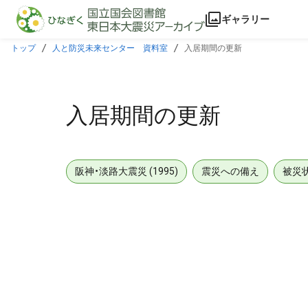
本文に飛ぶ
ギャラリー
トップ
人と防災未来センター 資料室
入居期間の更新
入居期間の更新
阪神・淡路大震災 (1995)
震災への備え
被災
メタデータ