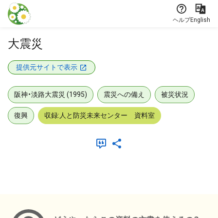
本文に飛ぶ
ヘルプ
English
大震災
提供元サイトで表示
阪神・淡路大震災 (1995)
震災への備え
被災状況
復興
収録:人と防災未来センター 資料室
メタデータ