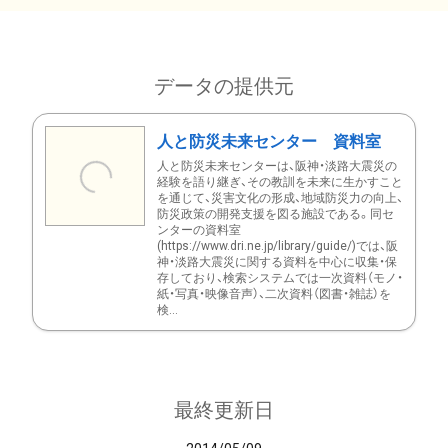
データの提供元
人と防災未来センター 資料室
人と防災未来センターは、阪神・淡路大震災の
経験を語り継ぎ、その教訓を未来に生かすこと
を通じて、災害文化の形成、地域防災力の向上、
防災政策の開発支援を図る施設である。同セ
ンターの資料室
(https://www.dri.ne.jp/library/guide/)では、阪
神・淡路大震災に関する資料を中心に収集・保
存しており、検索システムでは一次資料（モノ・
紙・写真・映像音声）、二次資料（図書・雑誌）を
検...
最終更新日