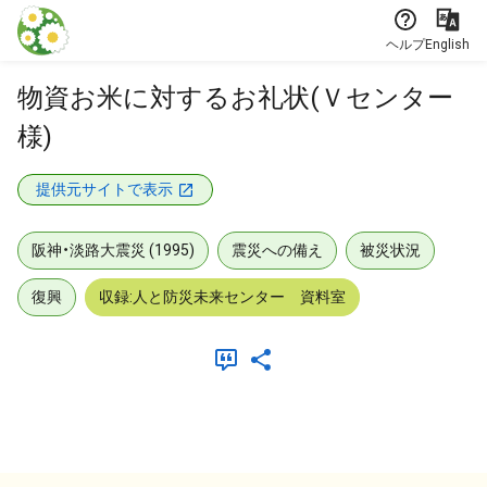
本文に飛ぶ
ヘルプ
English
物資お米に対するお礼状(Ｖセンター
様)
提供元サイトで表示
阪神・淡路大震災 (1995)
震災への備え
被災状況
復興
収録:人と防災未来センター 資料室
メタデータ