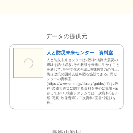
データの提供元
人と防災未来センター 資料室
人と防災未来センターは、阪神・淡路大震災の
経験を語り継ぎ、その教訓を未来に生かすこと
を通じて、災害文化の形成、地域防災力の向上、
防災政策の開発支援を図る施設である。同セ
ンターの資料室
(https://www.dri.ne.jp/library/guide/)では、阪
神・淡路大震災に関する資料を中心に収集・保
存しており、検索システムでは一次資料（モノ・
紙・写真・映像音声）、二次資料（図書・雑誌）を
検...
最終更新日