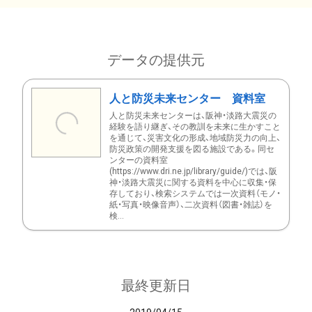
データの提供元
人と防災未来センター 資料室
人と防災未来センターは、阪神・淡路大震災の
経験を語り継ぎ、その教訓を未来に生かすこと
を通じて、災害文化の形成、地域防災力の向上、
防災政策の開発支援を図る施設である。同セ
ンターの資料室
(https://www.dri.ne.jp/library/guide/)では、阪
神・淡路大震災に関する資料を中心に収集・保
存しており、検索システムでは一次資料（モノ・
紙・写真・映像音声）、二次資料（図書・雑誌）を
検...
最終更新日