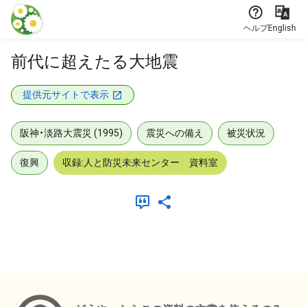
本文に飛ぶ
ヘルプ
English
前代に超えたる大地震
提供元サイトで表示
阪神・淡路大震災 (1995)
震災への備え
被災状況
復興
収録:人と防災未来センター 資料室
メタデータ