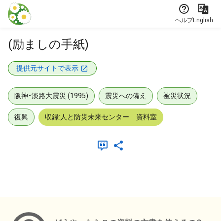
本文に飛ぶ
ヘルプ
English
(励ましの手紙)
提供元サイトで表示
阪神・淡路大震災 (1995)
震災への備え
被災状況
復興
収録:人と防災未来センター 資料室
メタデータ