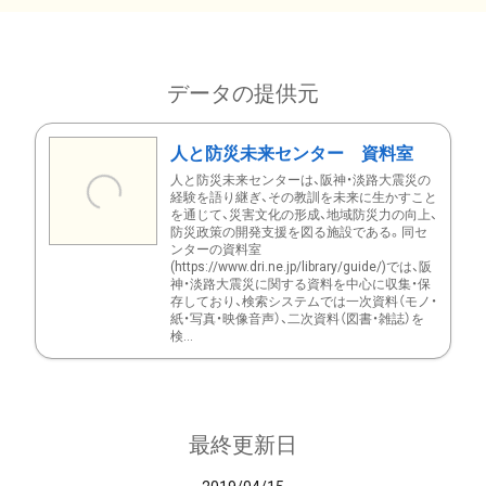
データの提供元
人と防災未来センター 資料室
人と防災未来センターは、阪神・淡路大震災の
経験を語り継ぎ、その教訓を未来に生かすこと
を通じて、災害文化の形成、地域防災力の向上、
防災政策の開発支援を図る施設である。同セ
ンターの資料室
(https://www.dri.ne.jp/library/guide/)では、阪
神・淡路大震災に関する資料を中心に収集・保
存しており、検索システムでは一次資料（モノ・
紙・写真・映像音声）、二次資料（図書・雑誌）を
検...
最終更新日