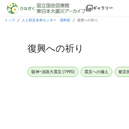
本文に飛ぶ
ギャラリー
トップ
人と防災未来センター 資料室
復興への祈り
復興への祈り
阪神・淡路大震災 (1995)
震災への備え
被災
メタデータ