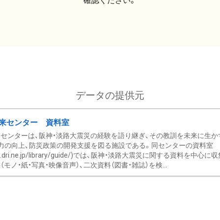
確認ください。
データの提供元
来センター 資料室
センターは、阪神・淡路大震災の経験を語り継ぎ、その教訓を未来に生か
力の向上、防災政策の開発支援を図る施設である。同センターの資料室
/www.dri.ne.jp/library/guide/)では、阪神・淡路大震災に関する資料
モノ・紙・写真・映像音声）、二次資料（図書・雑誌）を検...