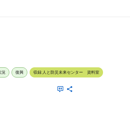
状況
復興
収録:人と防災未来センター 資料室