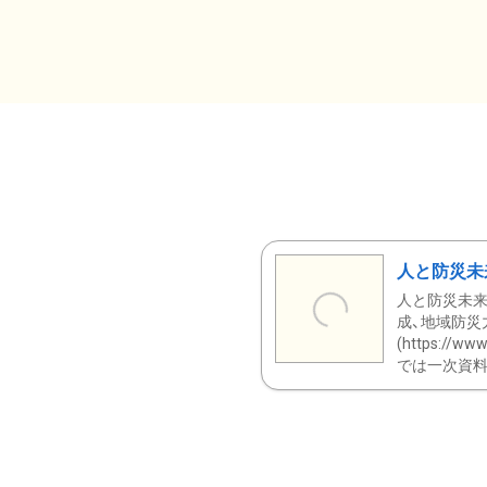
人と防災未
人と防災未来
成、地域防災
(https:/
では一次資料（