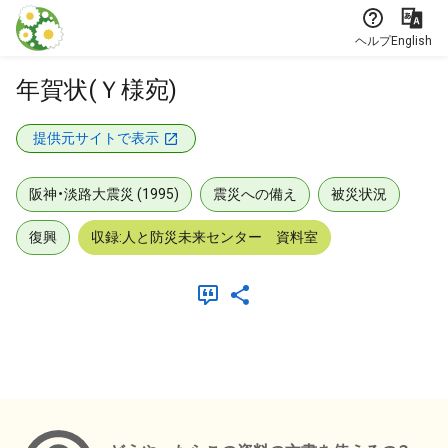
本文に飛ぶ
ヘルプ
English
年賀状(Ｙ様宛)
提供元サイトで表示
阪神・淡路大震災 (1995)
震災への備え
被災状況
復興
収録:人と防災未来センター 資料室
メタデータ