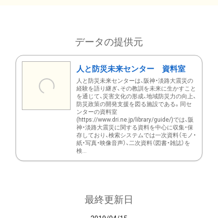
データの提供元
人と防災未来センター 資料室
人と防災未来センターは、阪神・淡路大震災の
経験を語り継ぎ、その教訓を未来に生かすこと
を通じて、災害文化の形成、地域防災力の向上、
防災政策の開発支援を図る施設である。同セ
ンターの資料室
(https://www.dri.ne.jp/library/guide/)では、阪
神・淡路大震災に関する資料を中心に収集・保
存しており、検索システムでは一次資料（モノ・
紙・写真・映像音声）、二次資料（図書・雑誌）を
検...
最終更新日