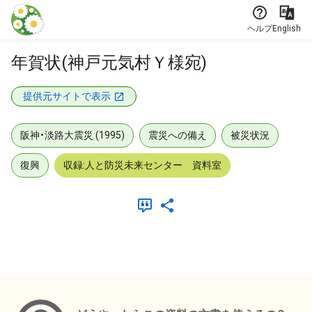
本文に飛ぶ
ヘルプ
English
年賀状(神戸元気村Ｙ様宛)
提供元サイトで表示
阪神・淡路大震災 (1995)
震災への備え
被災状況
復興
収録:人と防災未来センター 資料室
メタデータ