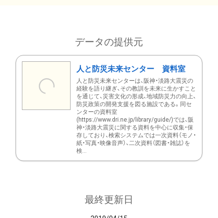
データの提供元
人と防災未来センター 資料室
人と防災未来センターは、阪神・淡路大震災の
経験を語り継ぎ、その教訓を未来に生かすこと
を通じて、災害文化の形成、地域防災力の向上、
防災政策の開発支援を図る施設である。同セ
ンターの資料室
(https://www.dri.ne.jp/library/guide/)では、阪
神・淡路大震災に関する資料を中心に収集・保
存しており、検索システムでは一次資料（モノ・
紙・写真・映像音声）、二次資料（図書・雑誌）を
検...
最終更新日