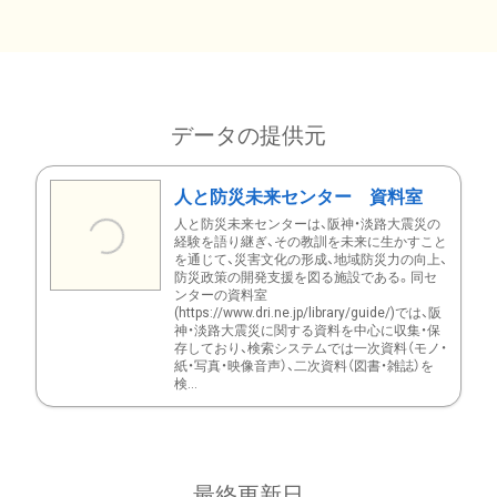
データの提供元
人と防災未来センター 資料室
人と防災未来センターは、阪神・淡路大震災の
経験を語り継ぎ、その教訓を未来に生かすこと
を通じて、災害文化の形成、地域防災力の向上、
防災政策の開発支援を図る施設である。同セ
ンターの資料室
(https://www.dri.ne.jp/library/guide/)では、阪
神・淡路大震災に関する資料を中心に収集・保
存しており、検索システムでは一次資料（モノ・
紙・写真・映像音声）、二次資料（図書・雑誌）を
検...
最終更新日