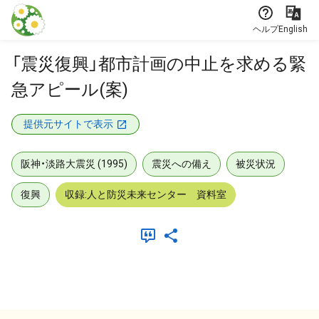
本文に飛ぶ
ヘルプ
English
「震災復興」都市計画の中止を求める緊
急アピール(案)
提供元サイトで表示
阪神・淡路大震災 (1995)
震災への備え
被災状況
復興
収録:人と防災未来センター 資料室
メタデータ