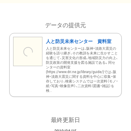
データの提供元
人と防災未来センター 資料室
人と防災未来センターは、阪神・淡路大震災の
経験を語り継ぎ、その教訓を未来に生かすこと
を通じて、災害文化の形成、地域防災力の向上、
防災政策の開発支援を図る施設である。同セ
ンターの資料室
(https://www.dri.ne.jp/library/guide/)では、阪
神・淡路大震災に関する資料を中心に収集・保
存しており、検索システムでは一次資料（モノ・
紙・写真・映像音声）、二次資料（図書・雑誌）を
検...
最終更新日