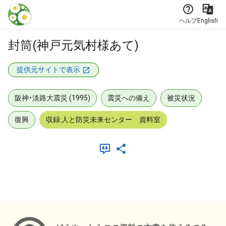
本文に飛ぶ
ヘルプ
English
封筒(神戸元気村様あて)
提供元サイトで表示
阪神・淡路大震災 (1995)
震災への備え
被災状況
復興
収録:人と防災未来センター 資料室
メタデータ