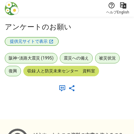
本文に飛ぶ
ヘルプ
English
アンケートのお願い
提供元サイトで表示
阪神・淡路大震災 (1995)
震災への備え
被災状況
復興
収録:人と防災未来センター 資料室
メタデータ