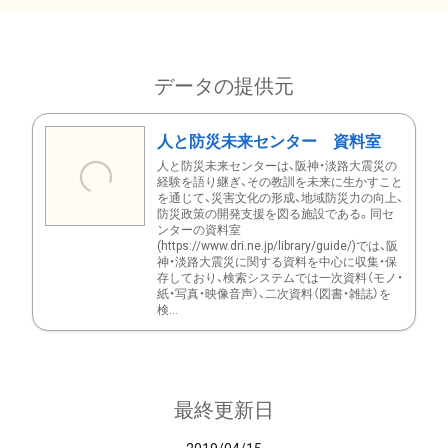
データの提供元
人と防災未来センター 資料室
人と防災未来センターは、阪神・淡路大震災の
経験を語り継ぎ、その教訓を未来に生かすこと
を通じて、災害文化の形成、地域防災力の向上、
防災政策の開発支援を図る施設である。同セ
ンターの資料室
(https://www.dri.ne.jp/library/guide/)では、阪
神・淡路大震災に関する資料を中心に収集・保
存しており、検索システムでは一次資料（モノ・
紙・写真・映像音声）、二次資料（図書・雑誌）を
検...
最終更新日