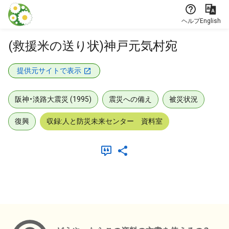
本文に飛ぶ
ヘルプ
English
(救援米の送り状)神戸元気村宛
提供元サイトで表示
阪神・淡路大震災 (1995)
震災への備え
被災状況
復興
収録:人と防災未来センター 資料室
メタデータ