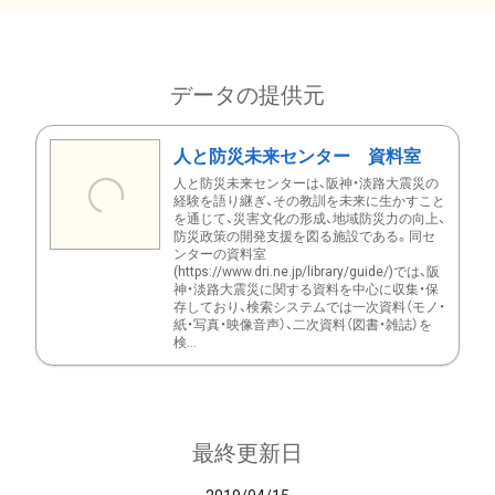
データの提供元
人と防災未来センター 資料室
人と防災未来センターは、阪神・淡路大震災の
経験を語り継ぎ、その教訓を未来に生かすこと
を通じて、災害文化の形成、地域防災力の向上、
防災政策の開発支援を図る施設である。同セ
ンターの資料室
(https://www.dri.ne.jp/library/guide/)では、阪
神・淡路大震災に関する資料を中心に収集・保
存しており、検索システムでは一次資料（モノ・
紙・写真・映像音声）、二次資料（図書・雑誌）を
検...
最終更新日