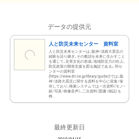
データの提供元
人と防災未来センター 資料室
人と防災未来センターは、阪神・淡路大震災の
経験を語り継ぎ、その教訓を未来に生かすこと
を通じて、災害文化の形成、地域防災力の向上、
防災政策の開発支援を図る施設である。同セ
ンターの資料室
(https://www.dri.ne.jp/library/guide/)では、阪
神・淡路大震災に関する資料を中心に収集・保
存しており、検索システムでは一次資料（モノ・
紙・写真・映像音声）、二次資料（図書・雑誌）を
検...
最終更新日