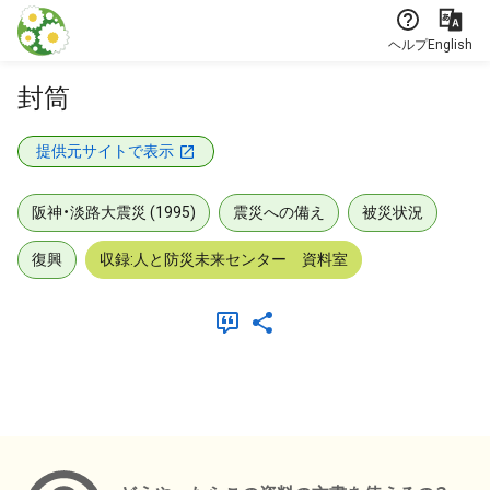
本文に飛ぶ
ヘルプ
English
封筒
提供元サイトで表示
阪神・淡路大震災 (1995)
震災への備え
被災状況
復興
収録:人と防災未来センター 資料室
メタデータ