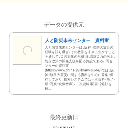
データの提供元
人と防災未来センター 資料室
人と防災未来センターは、阪神・淡路大震災の
経験を語り継ぎ、その教訓を未来に生かすこと
を通じて、災害文化の形成、地域防災力の向上、
防災政策の開発支援を図る施設である。同セ
ンターの資料室
(https://www.dri.ne.jp/library/guide/)では、阪
神・淡路大震災に関する資料を中心に収集・保
存しており、検索システムでは一次資料（モノ・
紙・写真・映像音声）、二次資料（図書・雑誌）を
検...
最終更新日