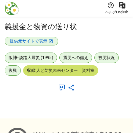
本文に飛ぶ
ヘルプ
English
義援金と物資の送り状
提供元サイトで表示
阪神・淡路大震災 (1995)
震災への備え
被災状況
復興
収録:人と防災未来センター 資料室
メタデータ