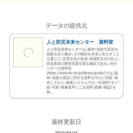
データの提供元
人と防災未来センター 資料室
人と防災未来センターは、阪神・淡路大震災の
経験を語り継ぎ、その教訓を未来に生かすこと
を通じて、災害文化の形成、地域防災力の向上、
防災政策の開発支援を図る施設である。同セ
ンターの資料室
(https://www.dri.ne.jp/library/guide/)では、阪
神・淡路大震災に関する資料を中心に収集・保
存しており、検索システムでは一次資料（モノ・
紙・写真・映像音声）、二次資料（図書・雑誌）を
検...
最終更新日