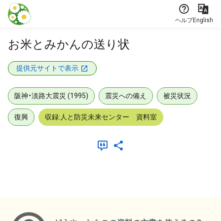
本文に飛ぶ
ヘルプ
English
お米とみかんの送り状
提供元サイトで表示
阪神・淡路大震災 (1995)
震災への備え
被災状況
復興
収録:人と防災未来センター 資料室
メタデータ