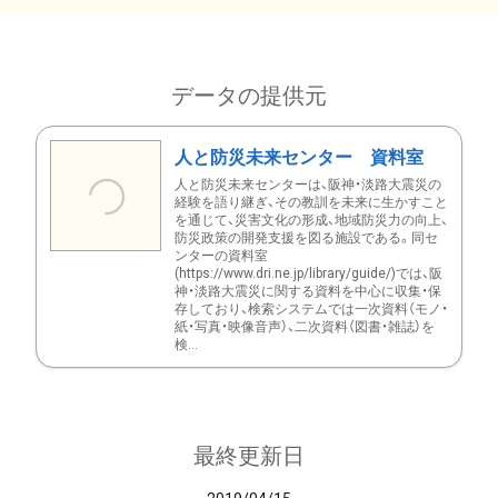
データの提供元
人と防災未来センター 資料室
人と防災未来センターは、阪神・淡路大震災の
経験を語り継ぎ、その教訓を未来に生かすこと
を通じて、災害文化の形成、地域防災力の向上、
防災政策の開発支援を図る施設である。同セ
ンターの資料室
(https://www.dri.ne.jp/library/guide/)では、阪
神・淡路大震災に関する資料を中心に収集・保
存しており、検索システムでは一次資料（モノ・
紙・写真・映像音声）、二次資料（図書・雑誌）を
検...
最終更新日