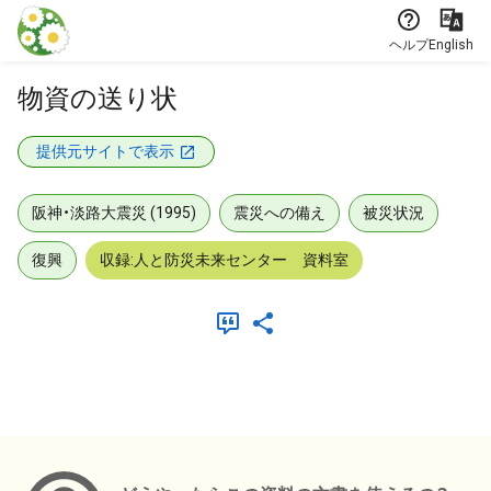
本文に飛ぶ
ヘルプ
English
物資の送り状
提供元サイトで表示
阪神・淡路大震災 (1995)
震災への備え
被災状況
復興
収録:人と防災未来センター 資料室
メタデータ