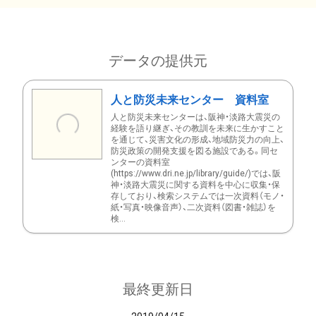
データの提供元
人と防災未来センター 資料室
人と防災未来センターは、阪神・淡路大震災の
経験を語り継ぎ、その教訓を未来に生かすこと
を通じて、災害文化の形成、地域防災力の向上、
防災政策の開発支援を図る施設である。同セ
ンターの資料室
(https://www.dri.ne.jp/library/guide/)では、阪
神・淡路大震災に関する資料を中心に収集・保
存しており、検索システムでは一次資料（モノ・
紙・写真・映像音声）、二次資料（図書・雑誌）を
検...
最終更新日