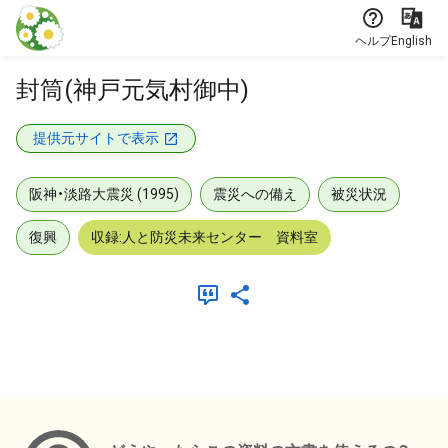
本文に飛ぶ
ヘルプ
English
封筒(神戸元気村御中)
提供元サイトで表示
阪神・淡路大震災 (1995)
震災への備え
被災状況
復興
収録:人と防災未来センター 資料室
メタデータ