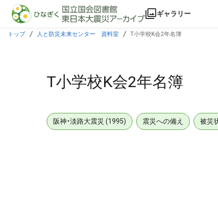
本文に飛ぶ
ギャラリー
トップ
人と防災未来センター 資料室
T小学校K会2年名簿
T小学校K会2年名簿
阪神・淡路大震災 (1995)
震災への備え
被災
メタデータ