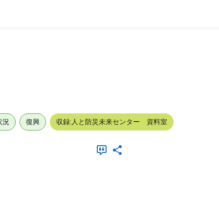
状況
復興
収録:人と防災未来センター 資料室