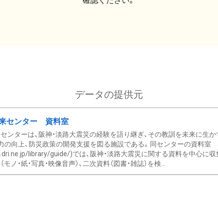
確認ください。
データの提供元
来センター 資料室
センターは、阪神・淡路大震災の経験を語り継ぎ、その教訓を未来に生か
力の向上、防災政策の開発支援を図る施設である。同センターの資料室
/www.dri.ne.jp/library/guide/)では、阪神・淡路大震災に関する資料
モノ・紙・写真・映像音声）、二次資料（図書・雑誌）を検...