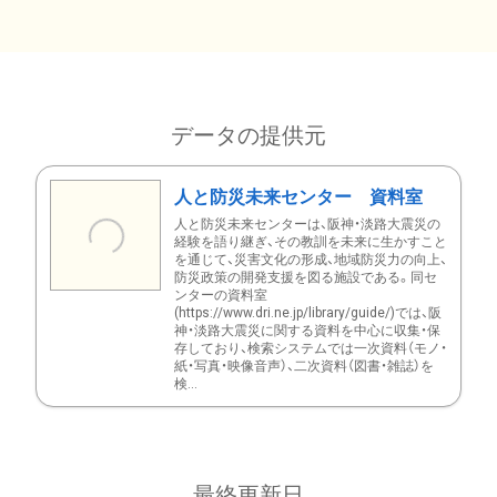
データの提供元
人と防災未来センター 資料室
人と防災未来センターは、阪神・淡路大震災の
経験を語り継ぎ、その教訓を未来に生かすこと
を通じて、災害文化の形成、地域防災力の向上、
防災政策の開発支援を図る施設である。同セ
ンターの資料室
(https://www.dri.ne.jp/library/guide/)では、阪
神・淡路大震災に関する資料を中心に収集・保
存しており、検索システムでは一次資料（モノ・
紙・写真・映像音声）、二次資料（図書・雑誌）を
検...
最終更新日