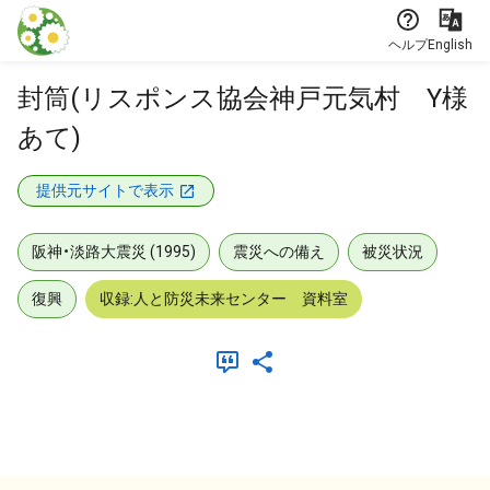
本文に飛ぶ
ヘルプ
English
封筒(リスポンス協会神戸元気村 Y様
あて)
提供元サイトで表示
阪神・淡路大震災 (1995)
震災への備え
被災状況
復興
収録:人と防災未来センター 資料室
メタデータ