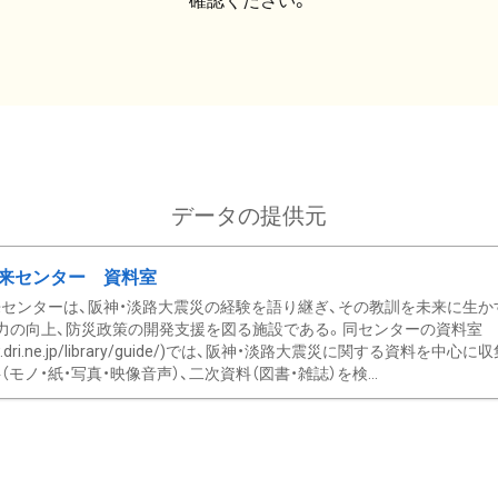
確認ください。
データの提供元
来センター 資料室
センターは、阪神・淡路大震災の経験を語り継ぎ、その教訓を未来に生か
力の向上、防災政策の開発支援を図る施設である。同センターの資料室
/www.dri.ne.jp/library/guide/)では、阪神・淡路大震災に関する資料
モノ・紙・写真・映像音声）、二次資料（図書・雑誌）を検...