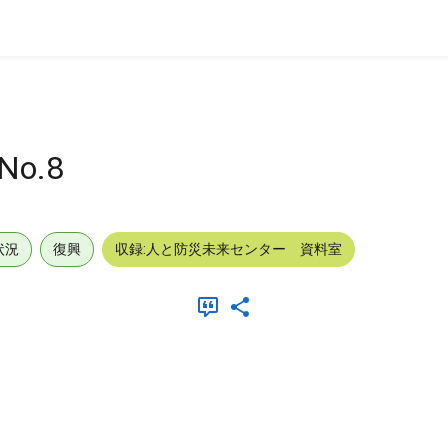
o.8
状況
復興
収録:人と防災未来センター 資料室