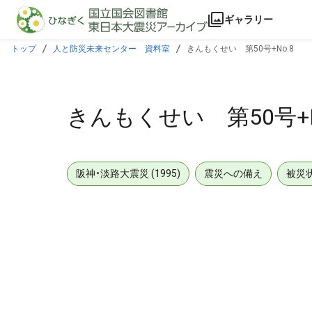
本文に飛ぶ
ギャラリー
トップ
人と防災未来センター 資料室
きんもくせい 第50号+No.8
きんもくせい 第50号+N
阪神・淡路大震災 (1995)
震災への備え
被災
メタデータ